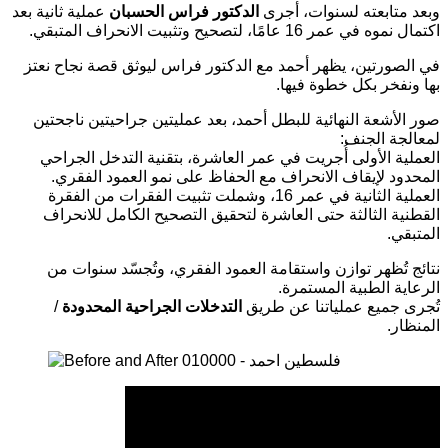
وبعد متابعته لسنوات، أجرى
الدكتور فراس الحسبان
عملية ثانية بعد
اكتمال نموه في عمر 16 عامًا، لتصحيح وتثبيت الانحراف المتبقي.
في الصورتين، يظهر أحمد مع الدكتور فراس ليوثق قصة نجاح نعتز
بها ونفخر بكل خطوة فيها.
صور الأشعة النهائية للبطل أحمد، بعد عمليتين جراحيتين ناجحتين
لمعالجة الجنف:
العملية الأولى أُجريت في عمر العاشرة، بتقنية التدخل الجراحي
المحدود لإيقاف الانحراف مع الحفاظ على نمو العمود الفقري.
العملية الثانية في عمر 16، وشملت تثبيت الفقرات من الفقرة
القطنية الثالثة حتى العاشرة لتحقيق التصحيح الكامل للانحراف
المتبقي.
نتائج تُظهر توازن واستقامة العمود الفقري، وتُجسّد سنوات من
الرعاية الطبية المستمرة.
تُجرى جميع عملياتنا عن طريق
التدخلات الجراحية المحدودة
/
المنظار.