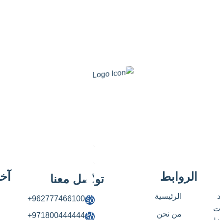
الروابط
آخر
تواصل معنا
الرئيسية
962777466100+
هات
من نحن
971800444444+