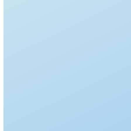
ع
م
ل
ي
ة
ج
ر
ا
ح
ي
ة
ل
ت
ص
ح
ي
ح