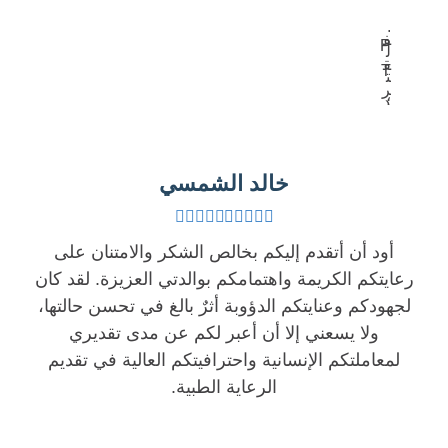
م
ل
V
ا
ف
P
ل
ق
T
ت
ر
،
د
ة
ل
ا
ا
ت
خ
ل
ح
ل
خالد الشمسي
ق
ق
ا
ط
ي
ت
ن
ق
أود أن أتقدم إليكم بخالص الشكر والامتنان على
ا
ي
ا
ل
رعايتكم الكريمة واهتمامكم بوالدتي العزيزة. لقد كان
ة
ل
ج
لجهودكم وعنايتكم الدؤوبة أثرٌ بالغ في تحسن حالتها،
ا
ت
ر
ولا يسعني إلا أن أعبر لكم عن مدى تقديري
ل
و
ا
لمعاملتكم الإنسانية واحترافيتكم العالية في تقديم
ر
ا
ح
الرعاية الطبية.
ا
ز
ي
ب
ن
ة
ع
ف