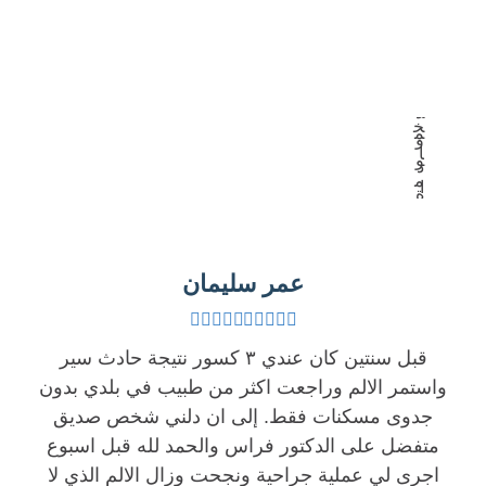
ا
ة
ي
ل
و
ا
م
ا
ل
ح
ل
ن
د
خ
م
و
ا
و
د
م
ا
ة
س
ل
ب
ة
م
ا
.
س
ل
عمر سليمان
و
ت
م
ك
م
ن
ا
ر
ظ
قبل سنتين كان عندي ٣ كسور نتيجة حادث سير
ن
و
ا
واستمر الالم وراجعت اكثر من طبيب في بلدي بدون
ا
م
ر
جدوى مسكنات فقط. إلى ان دلني شخص صديق
ل
ن
م
متفضل على الدكتور فراس والحمد لله قبل اسبوع
د
ع
ن
اجرى لي عملية جراحية ونجحت وزال الالم الذي لا
ك
ت