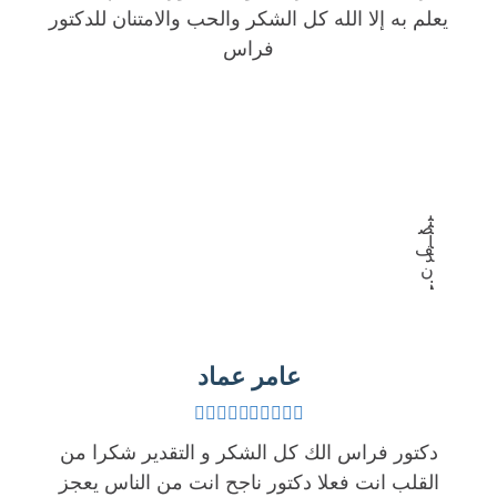
ا
يعلم به إلا الله كل الشكر والحب والامتنان للدكتور
ت
ف
ل
فراس
و
ا
ف
ر
ق
ق
ا
م
ر
ل
ا
ة
ح
ل
ا
س
ج
ل
ب
ن
ص
ا
ف
د
ن
.
ر
أ
أُ
ي
و
ج
ة
ل
ر
ا
عامر عماد
م
ي
ل
ن
ت
ث
أ
ا
ا
دكتور فراس الك كل الشكر و التقدير شكرا من
ج
ل
ل
القلب انت فعلا دكتور ناجح انت من الناس يعجز
ر