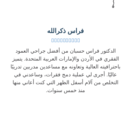
ا
ل
ف
ع
.
غ
ق
م
ض
ر
و
ر
ت
ا
د
فراس ذكرالله
و
ع
ت
ا
ف
رّ
ب
ل
ي
ف
ا
الدكتور فراس حسبان من أفضل جراحي العمود
ف
ا
ع
س
ق
الفقري في الأردن والإمارات العربية المتحدة. يتميز
ل
ل
ت
ر
باحترافيته العالية وتعاونه مع مساعدين مدربين تدريبًا
ت
ى
خ
ي
عاليًا. أجرى لي عملية دمج فقرات، وساعدني في
ن
ا
د
ب
التخلص من آلام أسفل الظهر التي كنت أعاني منها
ك
ل
ا
ا
منذ خمس سنوات.
س
م
م
س
ي
ز
ت
ت
ب
ي
ق
خ
ي
د
ن
د
ن
ي
ا
ا
ة